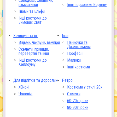
Солодощі, хлопавки,
намистинки
Інші персонажі Вертепу
Гноми та Ельфи
Інші костюми до
Зимових Свят
Хеллоуін та ін.
Інші
Відьми, чаклуни, вампіри
Панночки та
Джентльмени
Скелети, привиди,
перевертні та інші
Професії
Інші костюми до
Малюки
Хеллоуіну
Інші костюми
Для підлітків та дорослих
Ретро
Жіночі
Костюми у стилі 20х
Чоловічі
Стиляги
60-70ті роки
80-90ті роки