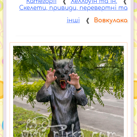
Категорії
❰
Хеллоуін та ін.
❰
Скелети, привиди, перевертні та
інші
❰
Вовкулака