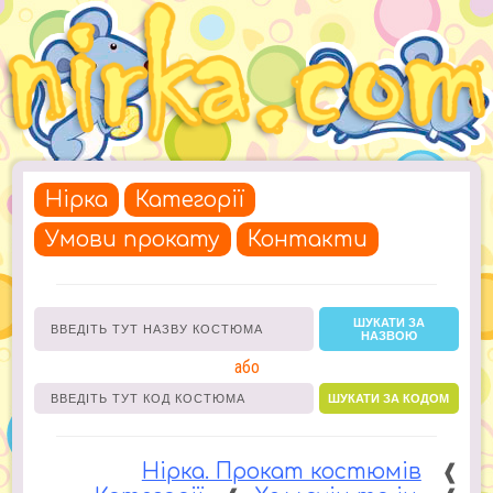
Нірка
Категорії
Умови прокату
Контакти
ШУКАТИ ЗА
НАЗВОЮ
або
ШУКАТИ ЗА КОДОМ
Нірка. Прокат костюмів
❰