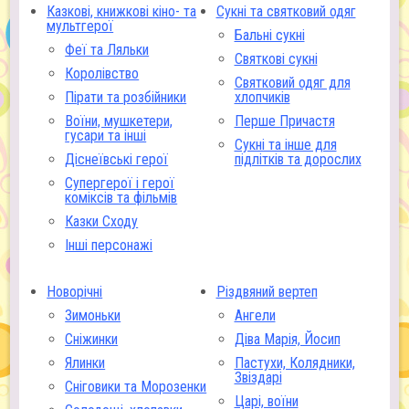
Казкові, книжкові кіно- та
Сукні та святковий одяг
мультгерої
Бальні сукні
Феї та Ляльки
Святкові сукні
Королівство
Святковий одяг для
Пірати та розбійники
хлопчиків
Воїни, мушкетери,
Перше Причастя
гусари та інші
Сукні та інше для
Діснеївські герої
підлітків та дорослих
Супергерої і герої
коміксів та фільмів
Казки Сходу
Інші персонажі
Новорічні
Різдвяний вертеп
Зимоньки
Ангели
Сніжинки
Діва Марія, Йосип
Ялинки
Пастухи, Колядники,
Звіздарі
Сніговики та Морозенки
Царі, воїни