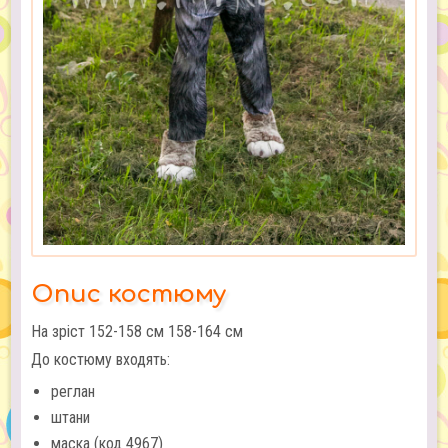
Опис костюму
На зріст 152-158 см 158-164 см
До костюму входять:
реглан
штани
маска (код 4967)