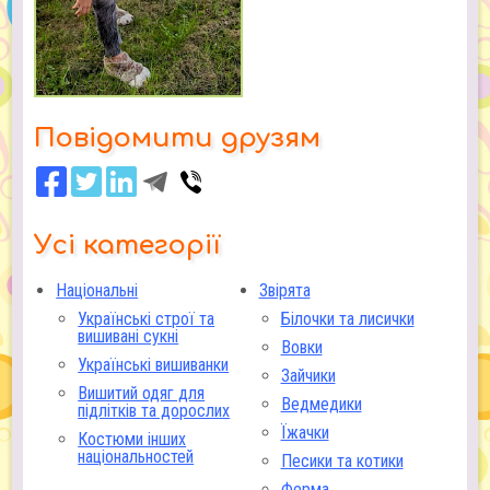
Повідомити друзям
Усі категорії
Національні
Звірята
Українські строї та
Білочки та лисички
вишивані сукні
Вовки
Українські вишиванки
Зайчики
Вишитий одяг для
Ведмедики
підлітків та дорослих
Їжачки
Костюми інших
національностей
Песики та котики
Ферма