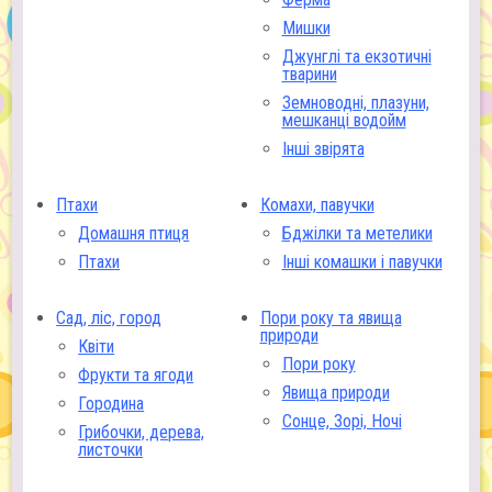
Мишки
Джунглі та екзотичні
тварини
Земноводні, плазуни,
мешканці водойм
Інші звірята
Птахи
Комахи, павучки
Домашня птиця
Бджілки та метелики
Птахи
Інші комашки і павучки
Сад, ліс, город
Пори року та явища
природи
Квіти
Пори року
Фрукти та ягоди
Явища природи
Городина
Сонце, Зорі, Ночі
Грибочки, дерева,
листочки