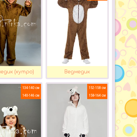
едик (хутро)
Ведмедик
134-140
152-158
140-146
158-164