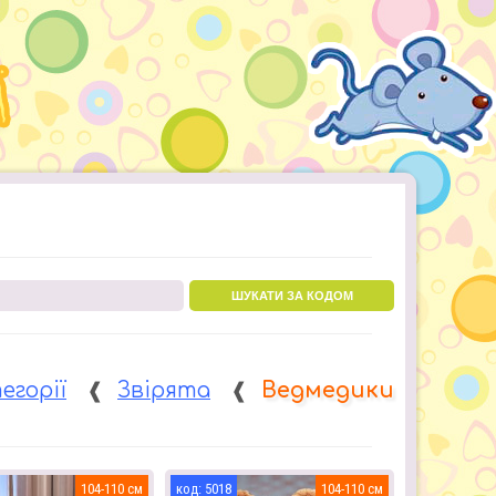
ШУКАТИ ЗА КОДОМ
егорії
❰
Звірята
❰
Ведмедики
104-110
5018
104-110