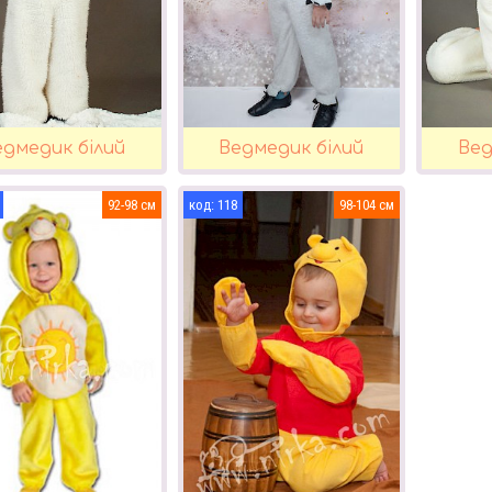
едмедик білий
Ведмедик білий
Вед
92-98
118
98-104