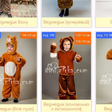
едмедик Балу
Ведмедик (кучерявий)
104-110
108
110-116
112 5
116-128
Ведмедик (камізелька
едик (біле пузо)
з капюшоном)
Вед