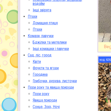
водойм
Інші звірята
Птахи
Домашня птиця
Птахи
Комахи, павучки
Бджілки та метелики
Вед
Інші комашки і павучки
Сад, ліс, город
626
Квіти
Фрукти та ягоди
Городина
Грибочки, дерева, листочки
Пори року та явища природи
Пори року
Явища природи
Сонце, Зорі, Ночі