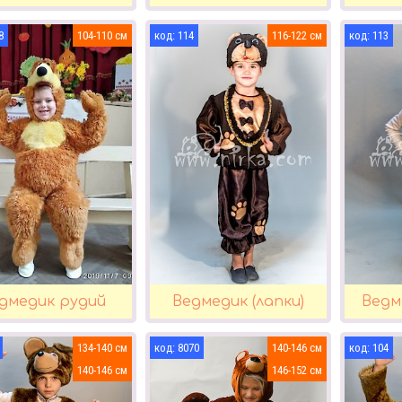
8
104-110
114
116-122
113
дмедик рудий
Ведмедик (лапки)
Ведм
134-140
8070
140-146
104
140-146
146-152