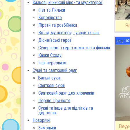
Казкові, книжкові кіно- та мультгерої
Феї та Ляльки
Королівство
Пірати та розбійники
В
Воїни, мушкетери, гусари та інші
Діснеївські герої
107
Супергерої і герої коміксів та фільмів
Казки Сходу
Інші персонажі
Сукні та святковий одяг
Бальні сукні
Святкові сукні
Святковий одяг для хлопчиків
Перше Причастя
Сукні та інше для підлітків та
дорослих
Новорічні
Ведм
Зимоньки