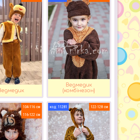
Ведмедик
Ведмедик
(комбінезон)
104-116
11281
122-128
116-122