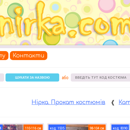
ту
Контакти
або
ШУКАТИ ЗА НАЗВОЮ
Нірка. Прокат костюмів
❰
Кат
4
110-116
1535
98-104
8390