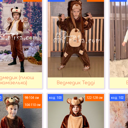
дмедик (плюш
камізелька)
Ведмедик Тедді
0
98-104
103
122-128
102
104-110