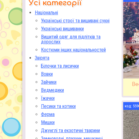
Усі категорії
Національні
Українські строї та вишивані сукні
Українські вишиванки
Вишитий одяг для підлітків та
дорослих
Костюми інших національностей
Звірята
Білочки та лисички
Вовки
Зайчики
Ве
Ведмедики
Їжачки
Песики та котики
559
Ферма
Мишки
Джунглі та екзотичні тварини
Земноводні, плазуни, мешканці