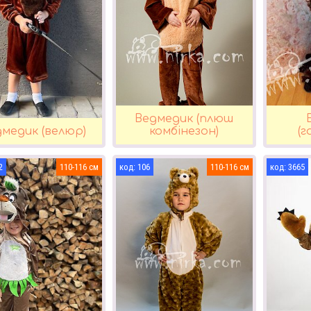
Ведмедик (плюш
медик (велюр)
комбінезон)
(г
2
110-116
106
110-116
3665