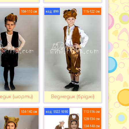
104-110
899
116-122
едик (шорти)
Ведмедик (бріджі)
134-140
5522 9390
110-116
128-134
134-140