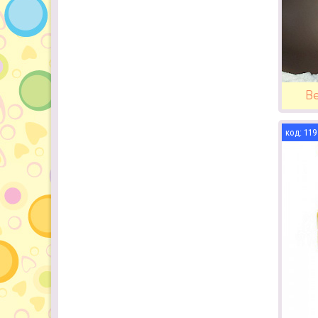
В
119