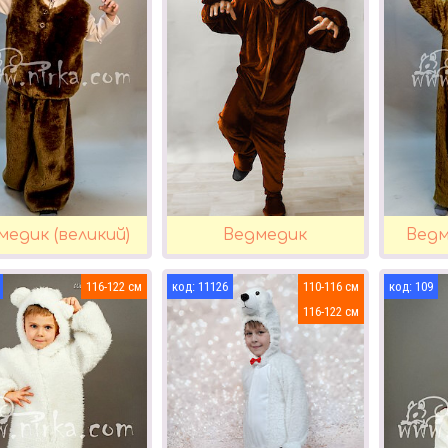
медик (великий)
Ведмедик
Ведм
116-122
11126
110-116
109
116-122