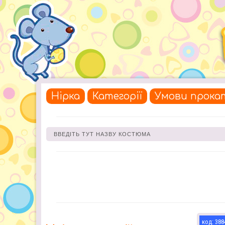
Нірка
Категорії
Умови прока
388