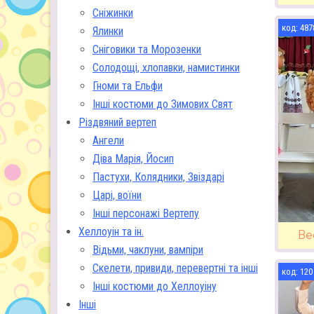
Сніжинки
487
Ялинки
Сніговики та Морозенки
Солодощі, хлопавки, намистинки
Гноми та Ельфи
Інші костюми до Зимових Свят
Різдвяний вертеп
Ангели
Діва Марія, Йосип
Пастухи, Колядники, Звіздарі
Царі, воїни
Інші персонажі Вертепу
Хеллоуін та ін.
Ве
Відьми, чаклуни, вампіри
Скелети, привиди, перевертні та інші
120
Інші костюми до Хеллоуіну
Інші