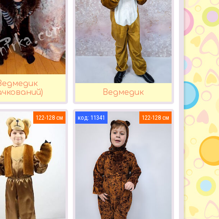
Ведмедик
ачкований)
Ведмедик
122-128
11341
122-128