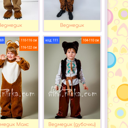
Ведмедик
Ведмедик
469
110-116
111
104-110
116-122
медик Макс
Ведмедик (дубочки)