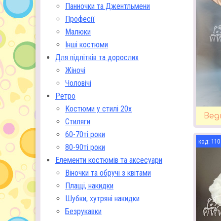
Панночки та Джентльмени
Професії
Малюки
Інші костюми
Для підлітків та дорослих
Жіночі
Чоловічі
Ретро
Костюми у стилі 20х
Вед
Стиляги
60-70ті роки
110
80-90ті роки
Елементи костюмів та аксесуари
Віночки та обручі з квітами
Плащі, накидки
Шубки, хутряні накидки
Безрукавки