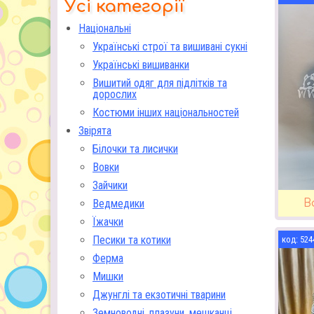
Усі категорії
Національні
Українські строї та вишивані сукні
Українські вишиванки
Вишитий одяг для підлітків та
дорослих
Костюми інших національностей
Звірята
Білочки та лисички
Вовки
Зайчики
В
Ведмедики
Їжачки
Песики та котики
524
Ферма
Мишки
Джунглі та екзотичні тварини
Земноводні, плазуни, мешканці