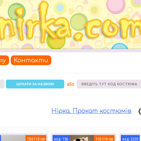
ту
Контакти
або
ШУКАТИ ЗА НАЗВОЮ
Нірка. Прокат костюмів
104-110
156
110-116
2220