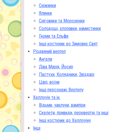
Сніжинки
Ялинки
Сніговики та Морозенки
Солодощі, хлопавки, намистинки
Гноми та Ельфи
Інші костюми до Зимових Свят
Різдвяний вертеп
Ангели
Діва Марія, Йосип
Пастухи, Колядники, Звіздарі
Царі, воїни
Інші персонажі Вертепу
Хеллоуін та ін.
Відьми, чаклуни, вампіри
Скелети, привиди, перевертні та інші
Інші костюми до Хеллоуіну
Інші