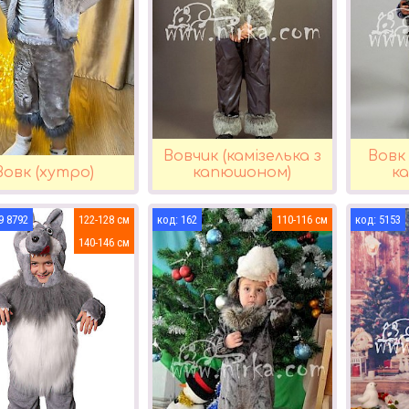
Вовчик (камізелька з
Вовк 
Вовк (хутро)
капюшоном)
к
9 8792
122-128
162
110-116
5153
140-146