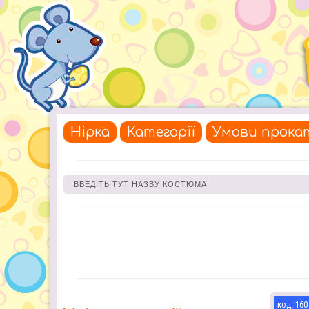
Нірка
Категорії
Умови прока
160