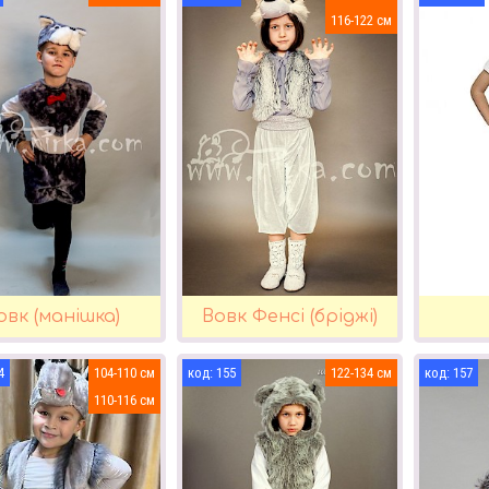
116-122
овк (манішка)
Вовк Фенсі (бріджі)
4
104-110
155
122-134
157
110-116