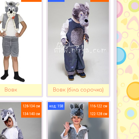
Вовк
Вовк (біла сорочка)
128-134
158
116-122
134-140
122-128