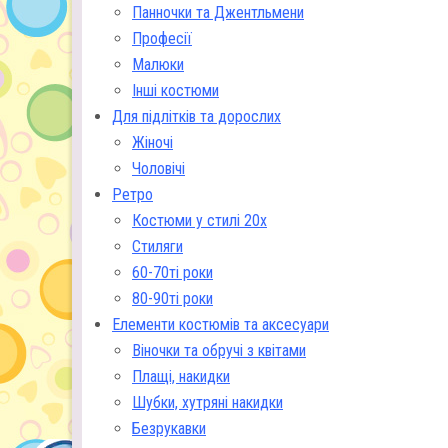
Панночки та Джентльмени
Професії
Малюки
Інші костюми
Для підлітків та дорослих
Жіночі
Чоловічі
Ретро
Костюми у стилі 20х
Стиляги
60-70ті роки
80-90ті роки
Елементи костюмів та аксесуари
Віночки та обручі з квітами
Плащі, накидки
Шубки, хутряні накидки
Безрукавки