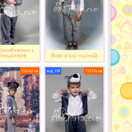
(комбінезон з
апюшоном)
Вовк (сіро чорний)
116-122
159
110-116