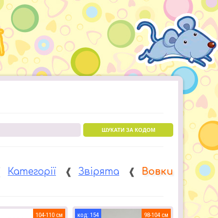
ШУКАТИ ЗА КОДОМ
❰
Категорії
❰
Звірята
❰
Вовки
104-110
154
98-104