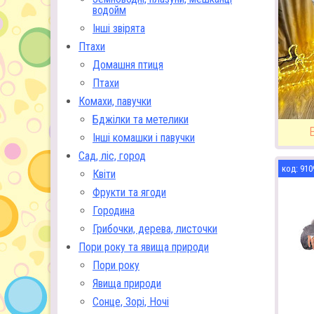
водойм
Інші звірята
Птахи
Домашня птиця
Птахи
Комахи, павучки
Бджілки та метелики
Інші комашки і павучки
Сад, ліс, город
910
Квіти
Фрукти та ягоди
Городина
Грибочки, дерева, листочки
Пори року та явища природи
Пори року
Явища природи
Сонце, Зорі, Ночі