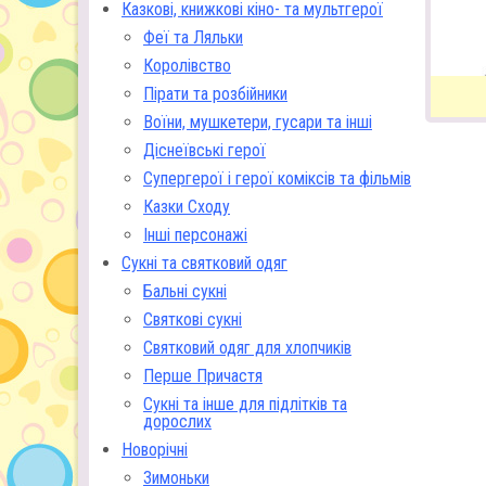
Казкові, книжкові кіно- та мультгерої
Феї та Ляльки
Королівство
Пірати та розбійники
Воїни, мушкетери, гусари та інші
Діснеївські герої
Супергерої і герої коміксів та фільмів
Казки Сходу
Інші персонажі
Сукні та святковий одяг
Бальні сукні
Святкові сукні
Святковий одяг для хлопчиків
Перше Причастя
Сукні та інше для підлітків та
дорослих
Новорічні
Зимоньки