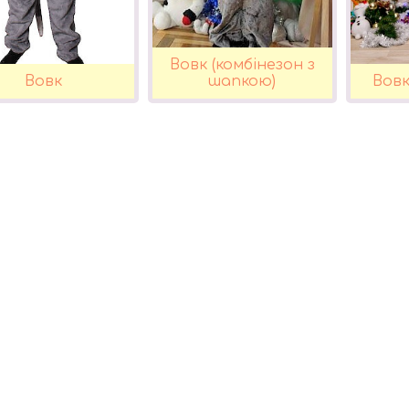
Вовк (комбінезон з
Вовк
шапкою)
Вовк