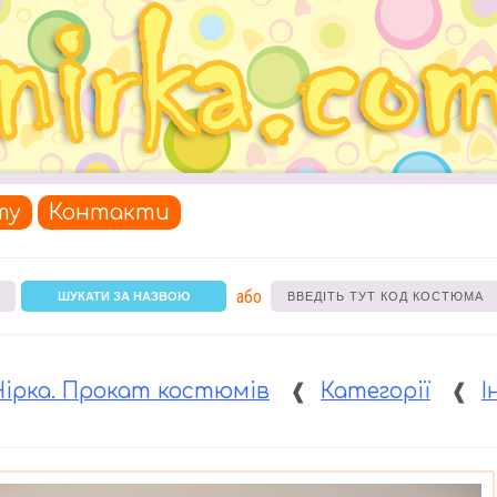
ту
Контакти
або
ШУКАТИ ЗА НАЗВОЮ
Нірка. Прокат костюмів
❰
Категорії
❰
І