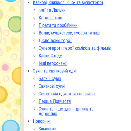
Казкові, книжкові кіно- та мультгерої
Феї та Ляльки
Королівство
Пірати та розбійники
Воїни, мушкетери, гусари та інші
Діснеївські герої
Супергерої і герої коміксів та фільмів
Казки Сходу
Інші персонажі
Сукні та святковий одяг
Бальні сукні
Святкові сукні
Святковий одяг для хлопчиків
Перше Причастя
Сукні та інше для підлітків та
дорослих
Новорічні
Зимоньки