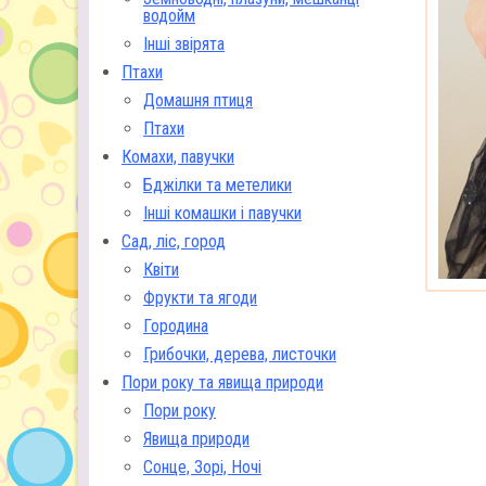
водойм
Інші звірята
Птахи
Домашня птиця
Птахи
Комахи, павучки
Бджілки та метелики
Інші комашки і павучки
Сад, ліс, город
Квіти
Фрукти та ягоди
Городина
Грибочки, дерева, листочки
Пори року та явища природи
Пори року
Явища природи
Сонце, Зорі, Ночі