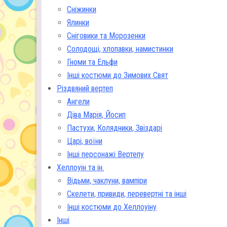
Сніжинки
Ялинки
Сніговики та Морозенки
Солодощі, хлопавки, намистинки
Гноми та Ельфи
Інші костюми до Зимових Свят
Різдвяний вертеп
Ангели
Діва Марія, Йосип
Пастухи, Колядники, Звіздарі
Царі, воїни
Інші персонажі Вертепу
Хеллоуін та ін.
Відьми, чаклуни, вампіри
Скелети, привиди, перевертні та інші
Інші костюми до Хеллоуіну
Інші