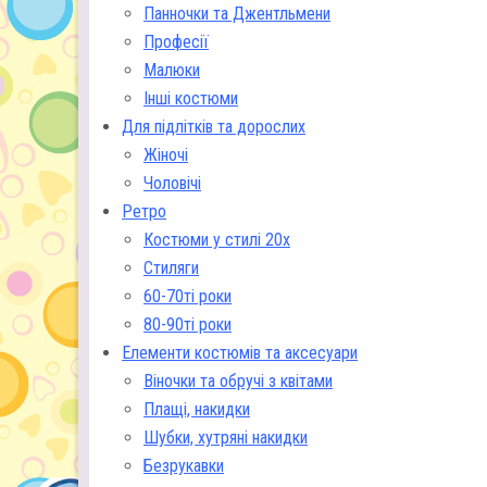
Панночки та Джентльмени
Професії
Малюки
Інші костюми
Для підлітків та дорослих
Жіночі
Чоловічі
Ретро
Костюми у стилі 20х
Стиляги
60-70ті роки
80-90ті роки
Елементи костюмів та аксесуари
Віночки та обручі з квітами
Плащі, накидки
Шубки, хутряні накидки
Безрукавки