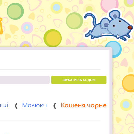
ШУКАТИ ЗА КОДОМ
нші
❰
Малюки
❰
Кошеня чорне