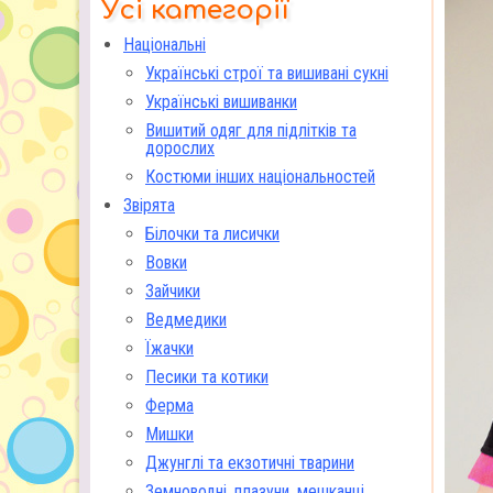
Усі категорії
Національні
Українські строї та вишивані сукні
Українські вишиванки
Вишитий одяг для підлітків та
дорослих
Костюми інших національностей
Звірята
Білочки та лисички
Вовки
Зайчики
Ведмедики
Їжачки
Песики та котики
Ферма
Мишки
Джунглі та екзотичні тварини
Земноводні, плазуни, мешканці