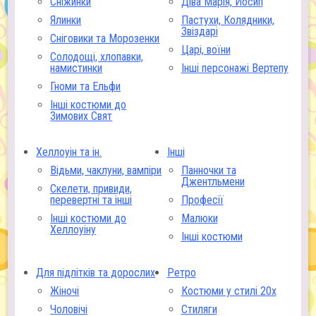
Сніжинки
Діва Марія, Йосип
Ялинки
Пастухи, Колядники,
Звіздарі
Сніговики та Морозенки
Царі, воїни
Солодощі, хлопавки,
намистинки
Інші персонажі Вертепу
Гноми та Ельфи
Інші костюми до
Зимових Свят
Хеллоуін та ін.
Інші
Відьми, чаклуни, вампіри
Панночки та
Джентльмени
Скелети, привиди,
перевертні та інші
Професії
Інші костюми до
Малюки
Хеллоуіну
Інші костюми
Для підлітків та дорослих
Ретро
Жіночі
Костюми у стилі 20х
Чоловічі
Стиляги