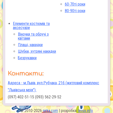
60-70ті роки
80-90ті роки
Елементи костюмів та
аксесуари
Віночки та обручі з
квітами
Плащі, накидки
Шубки, хутряні накидки
Безрукавки
Контакти:
Адреса - м.Львів, вул.Рубчака, 21б (житловий комплекс
"Львівська мрія").
(097) 402-51-15 (093) 562-29-52
© 2010-2026
nirka.com
| розробка:
levus.info