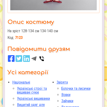
Опис костюму
На зріст 128-134 см 134-140 см
Код:
7123
Повідомити друзям
Усі категорії
Національні
Звірята
Українські строї та
Білочки та лисички
вишивані сукні
Вовки
Українські вишиванки
Зайчики
Вишитий одяг для