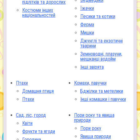
Ведмедики
підлітків та дорослих
Їжачки
Костюми інших
національностей
Песики та котики
Ферма
Мишки
Джунглі та екзотичні
тварини
Земноводні, плазуни,
мешканці водойм
Інші звірята
Птахи
Комахи, павучки
Домашня птиця
Бджілки та метелики
Птахи
Інші комашки і павучки
Сад, ліс, город
Пори року та явища
природи
Квіти
Пори року
Фрукти та ягоди
Явища природи
Городина