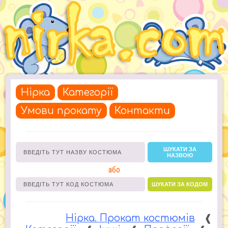
Нірка
Категорії
Умови прокату
Контакти
ШУКАТИ ЗА
НАЗВОЮ
або
ШУКАТИ ЗА КОДОМ
Нірка. Прокат костюмів
❰