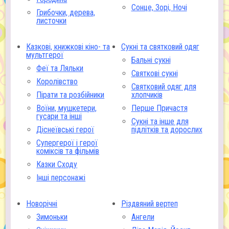
Сонце, Зорі, Ночі
Грибочки, дерева,
листочки
Казкові, книжкові кіно- та
Сукні та святковий одяг
мультгерої
Бальні сукні
Феї та Ляльки
Святкові сукні
Королівство
Святковий одяг для
Пірати та розбійники
хлопчиків
Воїни, мушкетери,
Перше Причастя
гусари та інші
Сукні та інше для
Діснеївські герої
підлітків та дорослих
Супергерої і герої
коміксів та фільмів
Казки Сходу
Інші персонажі
Новорічні
Різдвяний вертеп
Зимоньки
Ангели