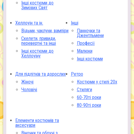
Інші костюми до
Зимових Свят
Хеллоуін та ін.
Інші
Відьми, чаклуни, вампіри
Панночки та
Джентльмени
Скелети, привиди,
перевертні та інші
Професії
Інші костюми до
Малюки
Хеллоуіну
Інші костюми
Для підлітків та дорослих
Ретро
Жіночі
Костюми у стилі 20х
Чоловічі
Стиляги
60-70ті роки
80-90ті роки
Елементи костюмів та
аксесуари
Віночки та обручі з