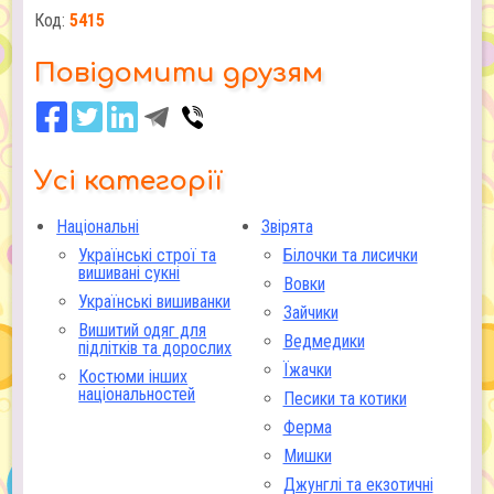
Код:
5415
Повідомити друзям
Усі категорії
Національні
Звірята
Українські строї та
Білочки та лисички
вишивані сукні
Вовки
Українські вишиванки
Зайчики
Вишитий одяг для
Ведмедики
підлітків та дорослих
Їжачки
Костюми інших
національностей
Песики та котики
Ферма
Мишки
Джунглі та екзотичні