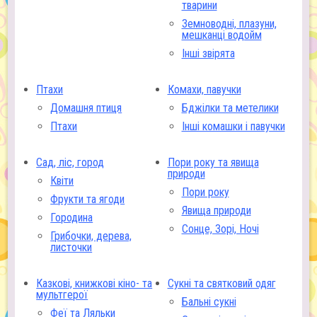
тварини
Земноводні, плазуни,
мешканці водойм
Інші звірята
Птахи
Комахи, павучки
Домашня птиця
Бджілки та метелики
Птахи
Інші комашки і павучки
Сад, ліс, город
Пори року та явища
природи
Квіти
Пори року
Фрукти та ягоди
Явища природи
Городина
Сонце, Зорі, Ночі
Грибочки, дерева,
листочки
Казкові, книжкові кіно- та
Сукні та святковий одяг
мультгерої
Бальні сукні
Феї та Ляльки