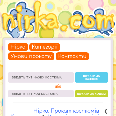
Нірка
Категорії
Умови прокату
Контакти
ШУКАТИ ЗА
НАЗВОЮ
або
ШУКАТИ ЗА КОДОМ
Нірка. Прокат костюмів
❰