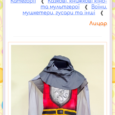
Категорії
❰
Казкові, книжкові кіно-
та мультгерої
❰
Воїни,
мушкетери, гусари та інші
❰
Лицар