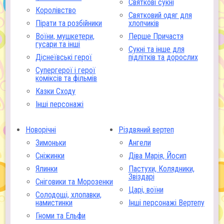
Святкові сукні
Королівство
Святковий одяг для
Пірати та розбійники
хлопчиків
Воїни, мушкетери,
Перше Причастя
гусари та інші
Сукні та інше для
Діснеївські герої
підлітків та дорослих
Супергерої і герої
коміксів та фільмів
Казки Сходу
Інші персонажі
Новорічні
Різдвяний вертеп
Зимоньки
Ангели
Сніжинки
Діва Марія, Йосип
Ялинки
Пастухи, Колядники,
Звіздарі
Сніговики та Морозенки
Царі, воїни
Солодощі, хлопавки,
намистинки
Інші персонажі Вертепу
Гноми та Ельфи