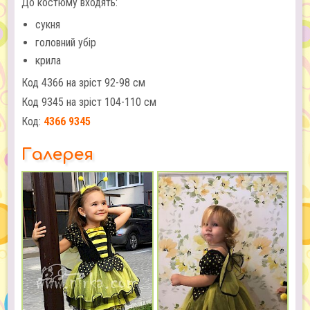
До костюму входять:
сукня
головний убір
крила
Код 4366 на зріст 92-98 см
Код 9345 на зріст 104-110 см
Код:
4366 9345
Галерея