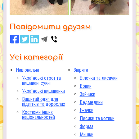
Повідомити друзям
Усі категорії
Національні
Звірята
Українські строї та
Білочки та лисички
вишивані сукні
Вовки
Українські вишиванки
Зайчики
Вишитий одяг для
Ведмедики
підлітків та дорослих
Їжачки
Костюми інших
національностей
Песики та котики
Ферма
Мишки