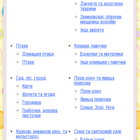
Джунглі та екзотичні
тварини
Земноводні, плазуни,
мешканці водойм
Інші звірята
Птахи
Комахи, павучки
Домашня птиця
Бджілки та метелики
Птахи
Інші комашки і павучки
Сад, ліс, город
Пори року та явища
природи
Квіти
Пори року
Фрукти та ягоди
Явища природи
Городина
Сонце, Зорі, Ночі
Грибочки, дерева,
листочки
Казкові, книжкові кіно- та
Сукні та святковий одяг
мультгерої
Бальні сукні