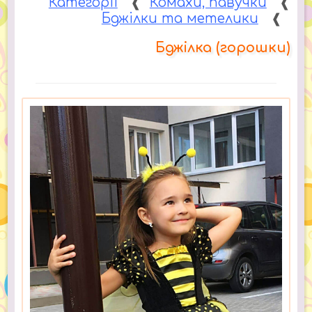
Категорії
❰
Комахи, павучки
❰
Бджілки та метелики
❰
Бджілка (горошки)