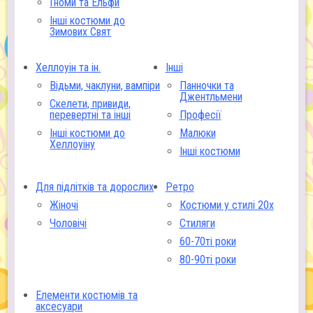
Гноми та Ельфи
Інші костюми до
Зимових Свят
Хеллоуін та ін.
Інші
Відьми, чаклуни, вампіри
Панночки та
Джентльмени
Скелети, привиди,
перевертні та інші
Професії
Інші костюми до
Малюки
Хеллоуіну
Інші костюми
Для підлітків та дорослих
Ретро
Жіночі
Костюми у стилі 20х
Чоловічі
Стиляги
60-70ті роки
80-90ті роки
Елементи костюмів та
аксесуари