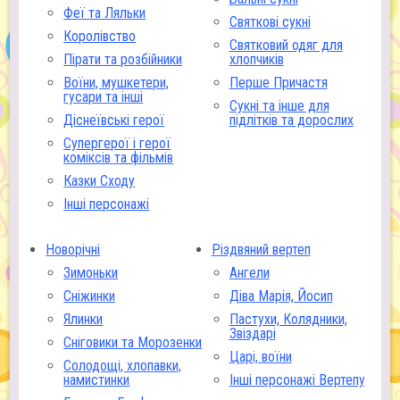
Феї та Ляльки
Святкові сукні
Королівство
Святковий одяг для
Пірати та розбійники
хлопчиків
Воїни, мушкетери,
Перше Причастя
гусари та інші
Сукні та інше для
Діснеївські герої
підлітків та дорослих
Супергерої і герої
коміксів та фільмів
Казки Сходу
Інші персонажі
Новорічні
Різдвяний вертеп
Зимоньки
Ангели
Сніжинки
Діва Марія, Йосип
Ялинки
Пастухи, Колядники,
Звіздарі
Сніговики та Морозенки
Царі, воїни
Солодощі, хлопавки,
намистинки
Інші персонажі Вертепу