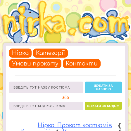
Нірка
Категорії
Умови прокату
Контакти
ШУКАТИ ЗА
НАЗВОЮ
або
ШУКАТИ ЗА КОДОМ
Нірка. Прокат костюмів
❰