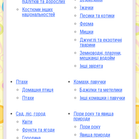
підлітків та дорослих
Їжачки
Костюми інших
національностей
Песики та котики
Ферма
Мишки
Джунглі та екзотичні
тварини
Земноводні, плазуни,
мешканці водойм
Інші звірята
Птахи
Комахи, павучки
Домашня птиця
Бджілки та метелики
Птахи
Інші комашки і павучки
Сад, ліс, город
Пори року та явища
природи
Квіти
Пори року
Фрукти та ягоди
Явища природи
Городина