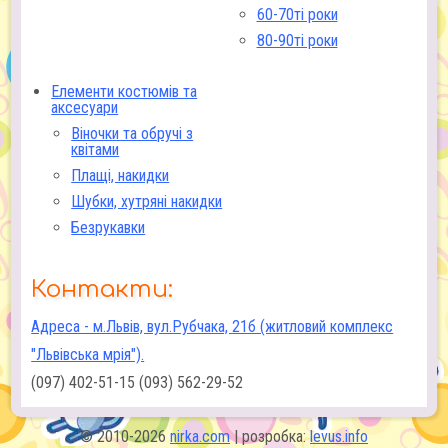
60-70ті роки
80-90ті роки
Елементи костюмів та
аксесуари
Віночки та обручі з
квітами
Плащі, накидки
Шубки, хутряні накидки
Безрукавки
Контакти:
Адреса - м.Львів, вул.Рубчака, 21б (житловий комплекс
"Львівська мрія").
(097) 402-51-15 (093) 562-29-52
© 2010-2026
nirka.com
| розробка:
levus.info