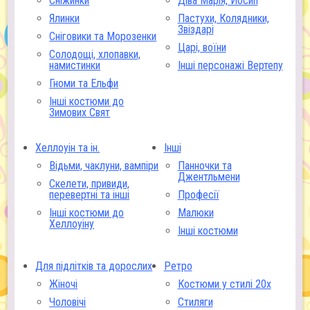
Сніжинки
Діва Марія, Йосип
Ялинки
Пастухи, Колядники,
Звіздарі
Сніговики та Морозенки
Царі, воїни
Солодощі, хлопавки,
намистинки
Інші персонажі Вертепу
Гноми та Ельфи
Інші костюми до
Зимових Свят
Хеллоуін та ін.
Інші
Відьми, чаклуни, вампіри
Панночки та
Джентльмени
Скелети, привиди,
перевертні та інші
Професії
Інші костюми до
Малюки
Хеллоуіну
Інші костюми
Для підлітків та дорослих
Ретро
Жіночі
Костюми у стилі 20х
Чоловічі
Стиляги