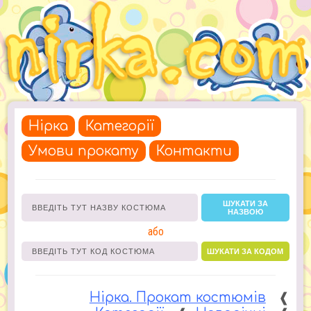
Нірка
Категорії
Умови прокату
Контакти
ШУКАТИ ЗА
НАЗВОЮ
або
ШУКАТИ ЗА КОДОМ
Нірка. Прокат костюмів
❰