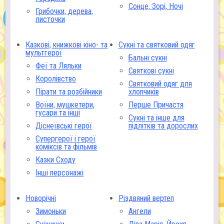
Сонце, Зорі, Ночі
Грибочки, дерева,
листочки
Казкові, книжкові кіно- та
Сукні та святковий одяг
мультгерої
Бальні сукні
Феї та Ляльки
Святкові сукні
Королівство
Святковий одяг для
Пірати та розбійники
хлопчиків
Воїни, мушкетери,
Перше Причастя
гусари та інші
Сукні та інше для
Діснеївські герої
підлітків та дорослих
Супергерої і герої
коміксів та фільмів
Казки Сходу
Інші персонажі
Новорічні
Різдвяний вертеп
Зимоньки
Ангели