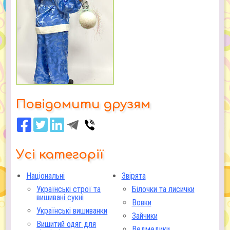
Повідомити друзям
Усі категорії
Національні
Звірята
Українські строї та
Білочки та лисички
вишивані сукні
Вовки
Українські вишиванки
Зайчики
Вишитий одяг для
Ведмедики