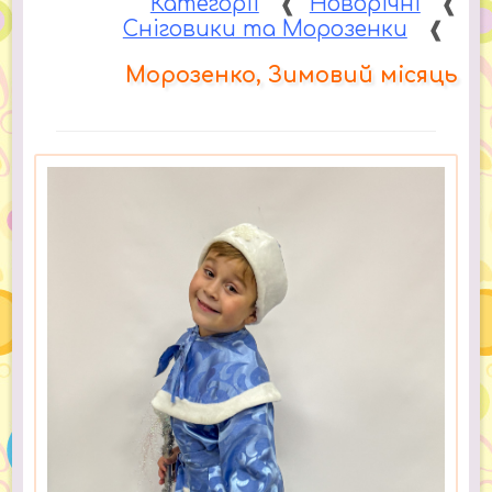
Категорії
❰
Новорічні
❰
Сніговики та Морозенки
❰
Морозенко, Зимовий місяць