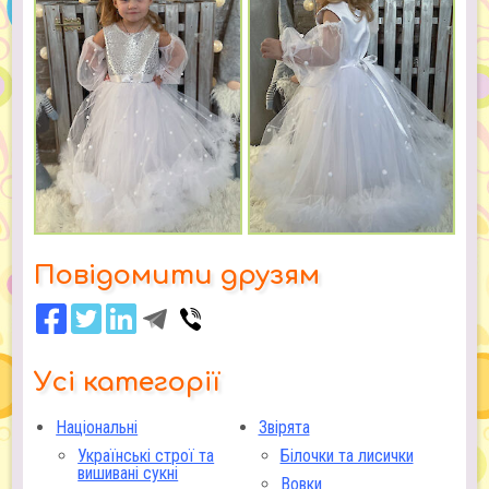
Повідомити друзям
Усі категорії
Національні
Звірята
Українські строї та
Білочки та лисички
вишивані сукні
Вовки