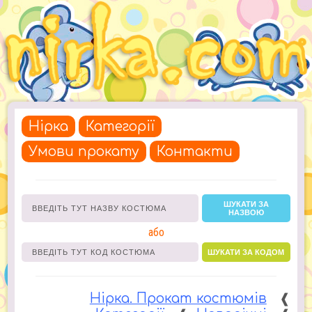
Нірка
Категорії
Умови прокату
Контакти
ШУКАТИ ЗА
НАЗВОЮ
або
ШУКАТИ ЗА КОДОМ
Нірка. Прокат костюмів
❰