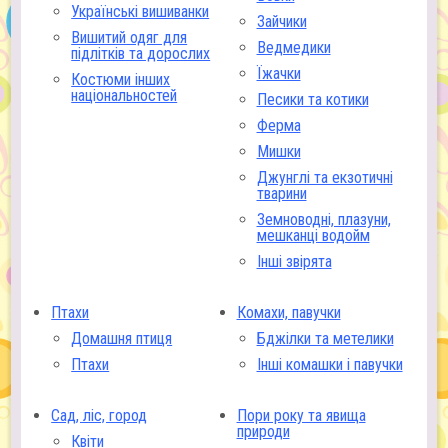
Українські вишиванки
Зайчики
Вишитий одяг для
Ведмедики
підлітків та дорослих
Їжачки
Костюми інших
національностей
Песики та котики
Ферма
Мишки
Джунглі та екзотичні
тварини
Земноводні, плазуни,
мешканці водойм
Інші звірята
Птахи
Комахи, павучки
Домашня птиця
Бджілки та метелики
Птахи
Інші комашки і павучки
Сад, ліс, город
Пори року та явища
природи
Квіти