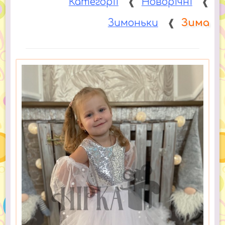
Категорії
❰
Новорічні
❰
Зимоньки
❰
Зима