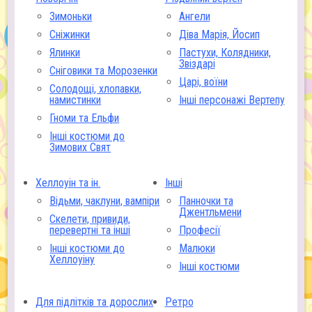
Зимоньки
Ангели
Сніжинки
Діва Марія, Йосип
Ялинки
Пастухи, Колядники,
Звіздарі
Сніговики та Морозенки
Царі, воїни
Солодощі, хлопавки,
намистинки
Інші персонажі Вертепу
Гноми та Ельфи
Інші костюми до
Зимових Свят
Хеллоуін та ін.
Інші
Відьми, чаклуни, вампіри
Панночки та
Джентльмени
Скелети, привиди,
перевертні та інші
Професії
Інші костюми до
Малюки
Хеллоуіну
Інші костюми
Для підлітків та дорослих
Ретро