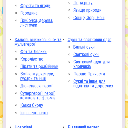
Пори року
Фрукти та ягоди
Явища природи
Городина
Сонце, Зорі, Ночі
Грибочки, дерева,
листочки
Казкові, книжкові кіно- та
Сукні та святковий одяг
мультгерої
Бальні сукні
Феї та Ляльки
Святкові сукні
Королівство
Святковий одяг для
Пірати та розбійники
хлопчиків
Воїни, мушкетери,
Перше Причастя
гусари та інші
Сукні та інше для
Діснеївські герої
підлітків та дорослих
Супергерої і герої
коміксів та фільмів
Казки Сходу
Інші персонажі
Новорічні
Різдвяний вертеп