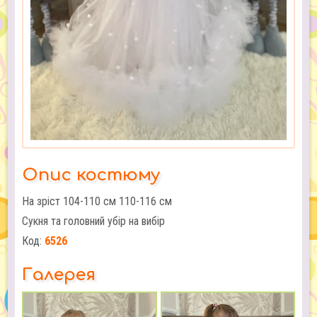
Опис костюму
На зріст 104-110 см 110-116 см
Сукня та головний убір на вибір
Код:
6526
Галерея