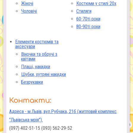
Жіночі
Костюми у стилі 20х
Чоловічі
Стиляги
60-70ті роки
80-90ті роки
Елементи костюмів та
аксесуари
Віночки та обручі з
квітами
Плащі, накидки
Шубки, хутряні накидки
Безрукавки
Контакти:
Адреса - м.Львів, вул.Рубчака, 21б (житловий комплекс
"Львівська мрія").
(097) 402-51-15 (093) 562-29-52