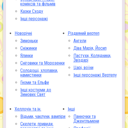
коміксів та фільмів
Казки Сходу
Інші персонажі
Новорічні
Різдвяний вертеп
Зимоньки
Ангели
Сніжинки
Діва Марія, Йосип
Ялинки
Пастухи, Колядники,
Звіздарі
Сніговики та Морозенки
Царі, воїни
Солодощі, хлопавки,
намистинки
Інші персонажі Вертепу
Гноми та Ельфи
Інші костюми до
Зимових Свят
Хеллоуін та ін.
Інші
Відьми, чаклуни, вампіри
Панночки та
Джентльмени
Скелети, привиди,