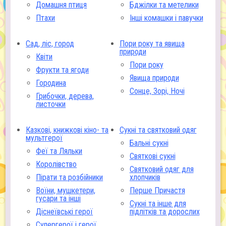
Домашня птиця
Бджілки та метелики
Птахи
Інші комашки і павучки
Сад, ліс, город
Пори року та явища
природи
Квіти
Пори року
Фрукти та ягоди
Явища природи
Городина
Сонце, Зорі, Ночі
Грибочки, дерева,
листочки
Казкові, книжкові кіно- та
Сукні та святковий одяг
мультгерої
Бальні сукні
Феї та Ляльки
Святкові сукні
Королівство
Святковий одяг для
Пірати та розбійники
хлопчиків
Воїни, мушкетери,
Перше Причастя
гусари та інші
Сукні та інше для
Діснеївські герої
підлітків та дорослих
Супергерої і герої