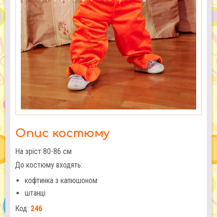
Опис костюму
На зріст 80-86 см
До костюму входять:
кофтинка з капюшоном
штанці
Код:
246