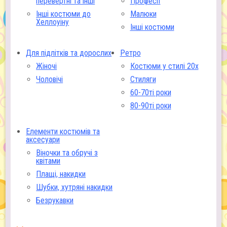
перевертні та інші
Професії
Інші костюми до
Малюки
Хеллоуіну
Інші костюми
Для підлітків та дорослих
Ретро
Жіночі
Костюми у стилі 20х
Чоловічі
Стиляги
60-70ті роки
80-90ті роки
Елементи костюмів та
аксесуари
Віночки та обручі з
квітами
Плащі, накидки
Шубки, хутряні накидки
Безрукавки