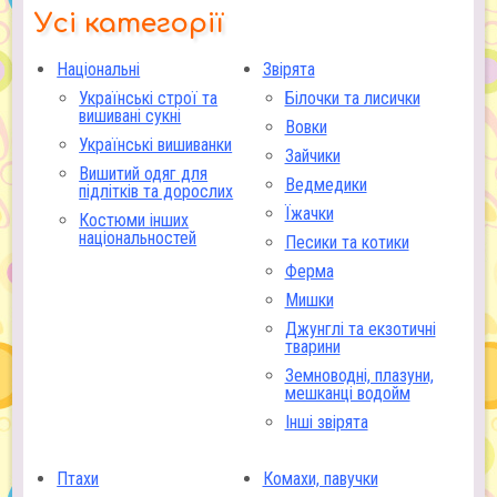
Усі категорії
Національні
Звірята
Українські строї та
Білочки та лисички
вишивані сукні
Вовки
Українські вишиванки
Зайчики
Вишитий одяг для
Ведмедики
підлітків та дорослих
Їжачки
Костюми інших
національностей
Песики та котики
Ферма
Мишки
Джунглі та екзотичні
тварини
Земноводні, плазуни,
мешканці водойм
Інші звірята
Птахи
Комахи, павучки