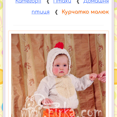
Категорії
❰
Птахи
❰
Домашня
птиця
❰
Курчатко малюк