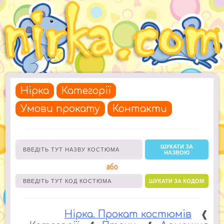
Нірка
Категорії
Умови прокату
Контакти
ШУКАТИ ЗА
НАЗВОЮ
або
ШУКАТИ ЗА КОДОМ
Нірка. Прокат костюмів
❰