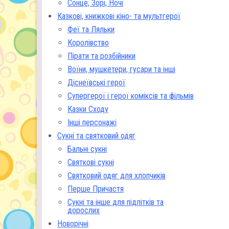
Сонце, Зорі, Ночі
Казкові, книжкові кіно- та мультгерої
Феї та Ляльки
Королівство
Пірати та розбійники
Воїни, мушкетери, гусари та інші
Діснеївські герої
Супергерої і герої коміксів та фільмів
Казки Сходу
Інші персонажі
Сукні та святковий одяг
Бальні сукні
Святкові сукні
Святковий одяг для хлопчиків
Перше Причастя
Сукні та інше для підлітків та
дорослих
Новорічні