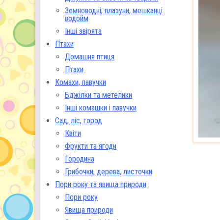
Земноводні, плазуни, мешканці
водойм
Інші звірята
Птахи
Домашня птиця
Птахи
Комахи, павучки
Бджілки та метелики
Інші комашки і павучки
Сад, ліс, город
Квіти
Фрукти та ягоди
Городина
Грибочки, дерева, листочки
Пори року та явища природи
Пори року
Явища природи