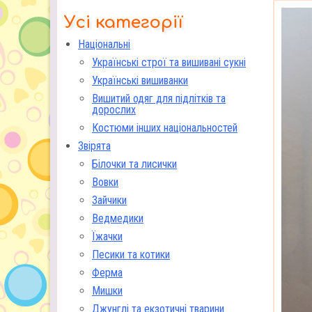
Усі категорії
Національні
Українські строї та вишивані сукні
Українські вишиванки
Вишитий одяг для підлітків та
дорослих
Костюми інших національностей
Звірята
Білочки та лисички
Вовки
Зайчики
Ведмедики
Їжачки
Песики та котики
Ферма
Мишки
Джунглі та екзотичні тварини