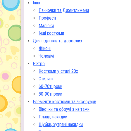
Інші
Панночки та Джентльмени
Професії
Малюки
Інші костюми
Для підлітків та дорослих
Жіночі
Чоловічі
Ретро
Костюми у стилі 20х
Стиляги
60-70ті роки
80-90ті роки
Елементи костюмів та аксесуари
Віночки та обручі з квітами
Плащі, накидки
Шубки, хутряні накидки