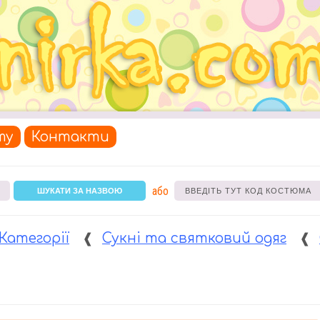
ту
Контакти
або
ШУКАТИ ЗА НАЗВОЮ
Категорії
❰
Сукні та святковий одяг
❰