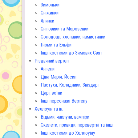
Зимоньки
Сніжинки
Ялинки
Сніговики та Морозенки
Солодощі, хлопавки, намистинки
Гноми та Ельфи
Інші костюми до Зимових Свят
Різдвяний вертеп
Ангели
Діва Марія, Йосип
Пастухи, Колядники, Звіздарі
Царі, воїни
Інші персонажі Вертепу
Хеллоуін та ін.
Відьми, чаклуни, вампіри
Скелети, привиди, перевертні та інші
Інші костюми до Хеллоуіну