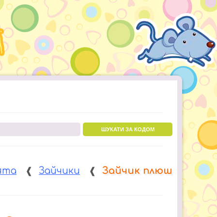
ШУКАТИ ЗА КОДОМ
ята
❰
Зайчики
❰
Зайчик плюш