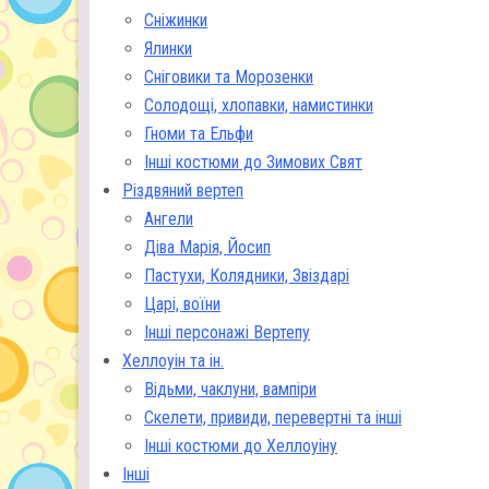
Сніжинки
Ялинки
Сніговики та Морозенки
Солодощі, хлопавки, намистинки
Гноми та Ельфи
Інші костюми до Зимових Свят
Різдвяний вертеп
Ангели
Діва Марія, Йосип
Пастухи, Колядники, Звіздарі
Царі, воїни
Інші персонажі Вертепу
Хеллоуін та ін.
Відьми, чаклуни, вампіри
Скелети, привиди, перевертні та інші
Інші костюми до Хеллоуіну
Інші