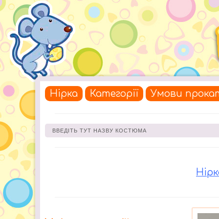
Нірка
Категорії
Умови прока
Нірк