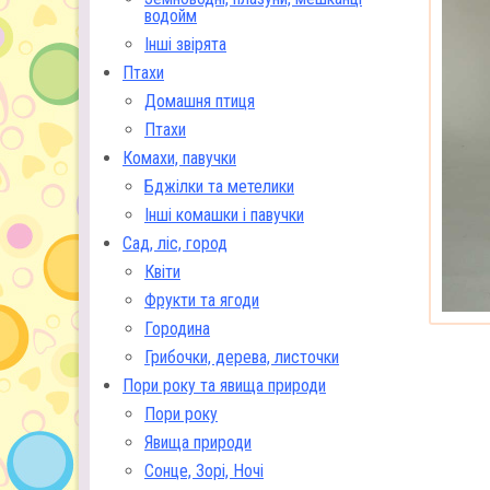
водойм
Інші звірята
Птахи
Домашня птиця
Птахи
Комахи, павучки
Бджілки та метелики
Інші комашки і павучки
Сад, ліс, город
Квіти
Фрукти та ягоди
Городина
Грибочки, дерева, листочки
Пори року та явища природи
Пори року
Явища природи
Сонце, Зорі, Ночі