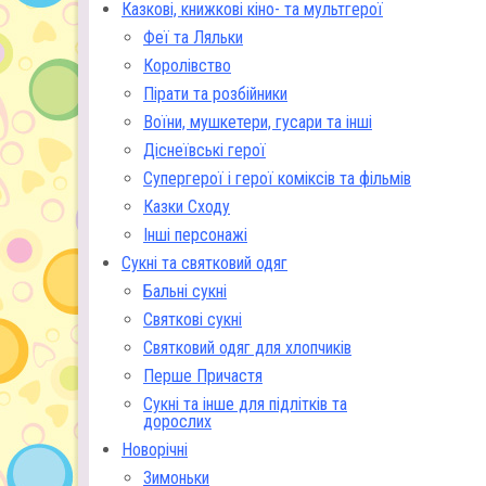
Казкові, книжкові кіно- та мультгерої
Феї та Ляльки
Королівство
Пірати та розбійники
Воїни, мушкетери, гусари та інші
Діснеївські герої
Супергерої і герої коміксів та фільмів
Казки Сходу
Інші персонажі
Сукні та святковий одяг
Бальні сукні
Святкові сукні
Святковий одяг для хлопчиків
Перше Причастя
Сукні та інше для підлітків та
дорослих
Новорічні
Зимоньки