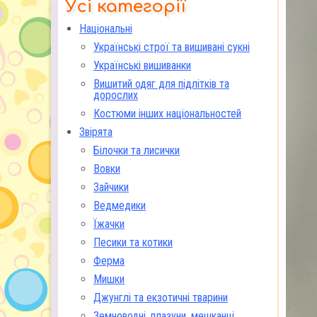
Усі категорії
Національні
Українські строї та вишивані сукні
Українські вишиванки
Вишитий одяг для підлітків та
дорослих
Костюми інших національностей
Звірята
Білочки та лисички
Вовки
Зайчики
Ведмедики
Їжачки
Песики та котики
Ферма
Мишки
Джунглі та екзотичні тварини
Земноводні, плазуни, мешканці