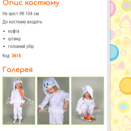
Опис костюму
На зріст 98-104 см
До костюму входять:
кофта
штанці
головний убір
Код:
3615
Галерея