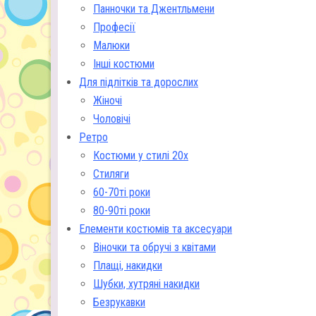
Панночки та Джентльмени
Професії
Малюки
Інші костюми
Для підлітків та дорослих
Жіночі
Чоловічі
Ретро
Костюми у стилі 20х
Стиляги
60-70ті роки
80-90ті роки
Елементи костюмів та аксесуари
Віночки та обручі з квітами
Плащі, накидки
Шубки, хутряні накидки
Безрукавки