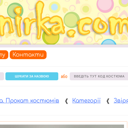
ту
Контакти
або
ШУКАТИ ЗА НАЗВОЮ
а. Прокат костюмів
❰
Категорії
❰
Звір