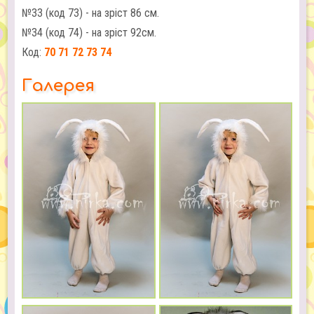
№33 (код 73) - на зріст 86 см.
№34 (код 74) - на зріст 92см.
Код:
70 71 72 73 74
Галерея