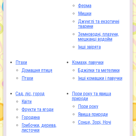
Ферма
Мишки
Джунглі та екзотичні
тварини
Земноводні, плазуни,
мешканці водойм
Інші звірята
Птахи
Комахи, павучки
Домашня птиця
Бджілки та метелики
Птахи
Інші комашки і павучки
Сад, ліс, город
Пори року та явища
природи
Квіти
Пори року
Фрукти та ягоди
Явища природи
Городина
Сонце, Зорі, Ночі
Грибочки, дерева,
листочки