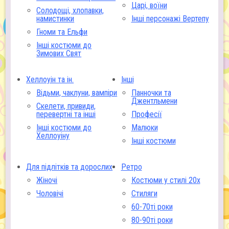
Царі, воїни
Солодощі, хлопавки,
намистинки
Інші персонажі Вертепу
Гноми та Ельфи
Інші костюми до
Зимових Свят
Хеллоуін та ін.
Інші
Відьми, чаклуни, вампіри
Панночки та
Джентльмени
Скелети, привиди,
перевертні та інші
Професії
Інші костюми до
Малюки
Хеллоуіну
Інші костюми
Для підлітків та дорослих
Ретро
Жіночі
Костюми у стилі 20х
Чоловічі
Стиляги
60-70ті роки
80-90ті роки