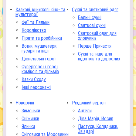
Казкові, книжкові кіно- та
Сукні та святковий одяг
мультгерої
Бальні сукні
Феї та Ляльки
Святкові сукні
Королівство
Святковий одяг для
Пірати та розбійники
хлопчиків
Воїни, мушкетери,
Перше Причастя
гусари та інші
Сукні та інше для
Діснеївські герої
підлітків та дорослих
Супергерої і герої
коміксів та фільмів
Казки Сходу
Інші персонажі
Новорічні
Різдвяний вертеп
Зимоньки
Ангели
Сніжинки
Діва Марія, Йосип
Ялинки
Пастухи, Колядники,
Звіздарі
Сніговики та Морозенки