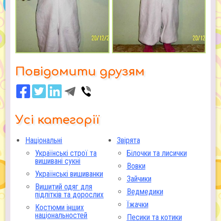
Повідомити друзям
Усі категорії
Національні
Звірята
Українські строї та
Білочки та лисички
вишивані сукні
Вовки
Українські вишиванки
Зайчики
Вишитий одяг для
Ведмедики
підлітків та дорослих
Їжачки
Костюми інших
національностей
Песики та котики