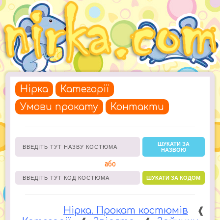
Нірка
Категорії
Умови прокату
Контакти
ШУКАТИ ЗА
НАЗВОЮ
або
ШУКАТИ ЗА КОДОМ
Нірка. Прокат костюмів
❰