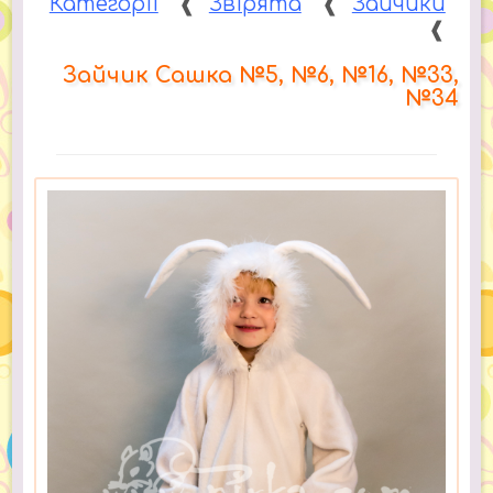
Категорії
❰
Звірята
❰
Зайчики
❰
Зайчик Сашка №5, №6, №16, №33,
№34